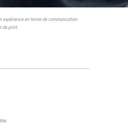
on expérience en terme de communication
 de print.
ble.